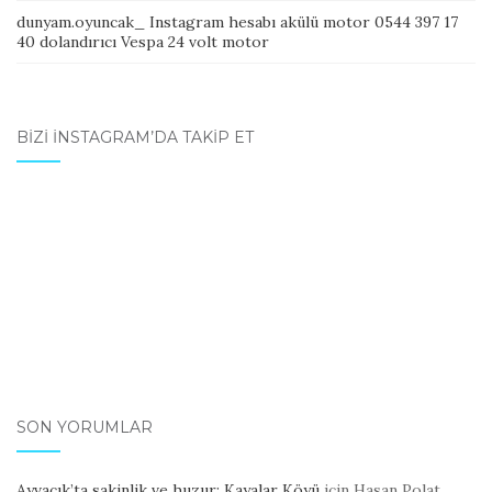
dunyam.oyuncak_ Instagram hesabı akülü motor 0544 397 17
40 dolandırıcı Vespa 24 volt motor
BIZI İNSTAGRAM’DA TAKIP ET
SON YORUMLAR
Ayvacık’ta sakinlik ve huzur; Kayalar Köyü
için
Hasan Polat