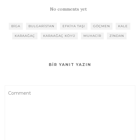
No comments yet
BIGA
BULGARISTAN
EFKIYA TAŞI
GÖÇMEN
KALE
KARAAĞAÇ
KARAAĞAÇ KÖYÜ
MUHACIR
ZINDAN
BIR YANIT YAZIN