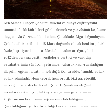
Ben Samet Tunçer. Şehrimi, ülkemi ve dünya coğrafyasını
tanımak, farklı kültürleri gözlemlemek ve yeryüzünü keşfetme
duygusuyla Gazetecilik okudum. Çanakkale-Biga doğumluyum.
Çok özel bir tarih olan 18 Mart doğumlu olmak beni bu şehirle
özdeşleştiriyor kanımca. Mesleğime adım attığım yıl olan
2012’den bu yana çeşitli vesilelerle yurt içi ve yurt dışı
seyahatlerimiz sürüyor. Şehrimden çıkarak kapıyı araladığım
ilk şehir eğitim hayatımın sürdüğü Konya oldu. Tanıdık, sokak
sokak adımladık. Hem teorik hem pratik bizi gazetecilik
mesleğimize daha hızlı entegre etti. Şimdi mesleğimle
insanlara dokunuyor, tutkuyla yeryüzünü gezmenin ve
keşfetmenin heyecanını yaşıyorum. Gidebildiğimiz,
görebildiğimiz yerler bize bilgi kazandırıyor. Bir söz vardır