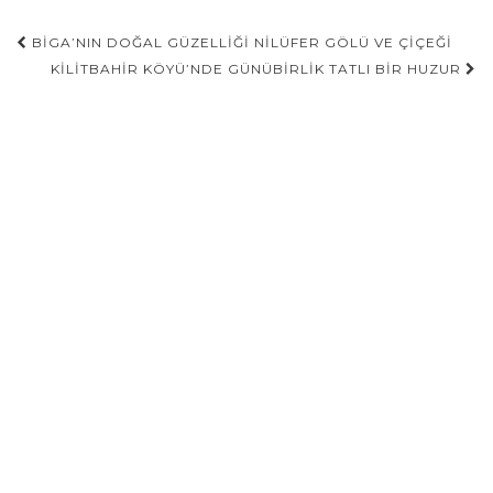
Gönderi
BIGA’NIN DOĞAL GÜZELLIĞI NILÜFER GÖLÜ VE ÇIÇEĞI
navigasyonu
KILITBAHIR KÖYÜ’NDE GÜNÜBIRLIK TATLI BIR HUZUR