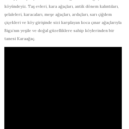
köyündeyiz. Taş evleri, kara ağaçları, antik dönem kalıntıları,
şelaleleri, karacaları, meşe ağaçları, ardıçları, sarı çiğdem
çiçekleri ve köy girişinde sizi karşılayan koca çınar ağaçlarıyla
Biga’nın yeşile ve doğal güzelliklere sahip köylerinden bir
tanesi Karaağaç.