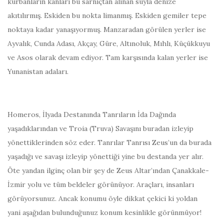
kurbanların kanları bu sarnıçtan alınan suyla denize
akıtılırmış. Eskiden bu nokta limanmış. Eskiden gemiler tepe
noktaya kadar yanaşıyormuş. Manzaradan görülen yerler ise
Ayvalık, Cunda Adası, Akçay, Güre, Altınoluk, Mıhlı, Küçükkuyu
ve Asos olarak devam ediyor. Tam karşısında kalan yerler ise
Yunanistan adaları.
Homeros, İlyada Destanında Tanrıların İda Dağında
yaşadıklarından ve Troia (Truva) Savaşını buradan izleyip
yönettiklerinden söz eder. Tanrılar Tanrısı Zeus’un da burada
yaşadığı ve savaşı izleyip yönettiği yine bu destanda yer alır.
Öte yandan ilginç olan bir şey de Zeus Altar’ından Çanakkale-
İzmir yolu ve tüm beldeler görünüyor. Araçları, insanları
görüyorsunuz. Ancak konumu öyle dikkat çekici ki yoldan
yani aşağıdan bulunduğunuz konum kesinlikle görünmüyor!