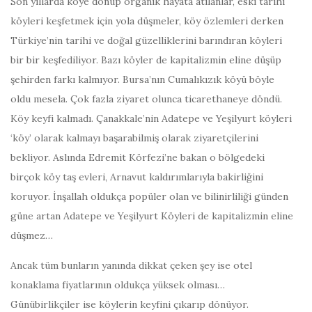
Son yıllarda köye dönüp organik hayata atılanlar, eski tarihi
köyleri keşfetmek için yola düşmeler, köy özlemleri derken
Türkiye’nin tarihi ve doğal güzelliklerini barındıran köyleri
bir bir keşfediliyor. Bazı köyler de kapitalizmin eline düşüp
şehirden farkı kalmıyor. Bursa’nın Cumalıkızık köyü böyle
oldu mesela. Çok fazla ziyaret olunca ticarethaneye döndü.
Köy keyfi kalmadı. Çanakkale’nin Adatepe ve Yeşilyurt köyleri
‘köy’ olarak kalmayı başarabilmiş olarak ziyaretçilerini
bekliyor. Aslında Edremit Körfezi’ne bakan o bölgedeki
birçok köy taş evleri, Arnavut kaldırımlarıyla bakirliğini
koruyor. İnşallah oldukça popüler olan ve bilinirliliği günden
güne artan Adatepe ve Yeşilyurt Köyleri de kapitalizmin eline
düşmez…
Ancak tüm bunların yanında dikkat çeken şey ise otel
konaklama fiyatlarının oldukça yüksek olması…
Günübirlikçiler ise köylerin keyfini çıkarıp dönüyor.