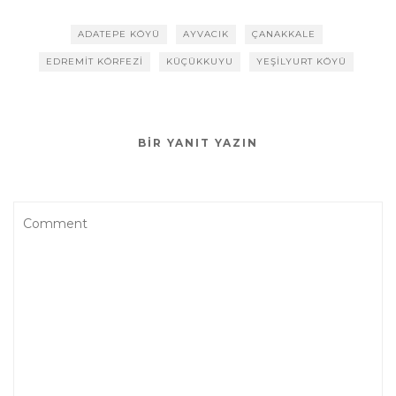
ADATEPE KÖYÜ
AYVACIK
ÇANAKKALE
EDREMIT KÖRFEZI
KÜÇÜKKUYU
YEŞILYURT KÖYÜ
BIR YANIT YAZIN