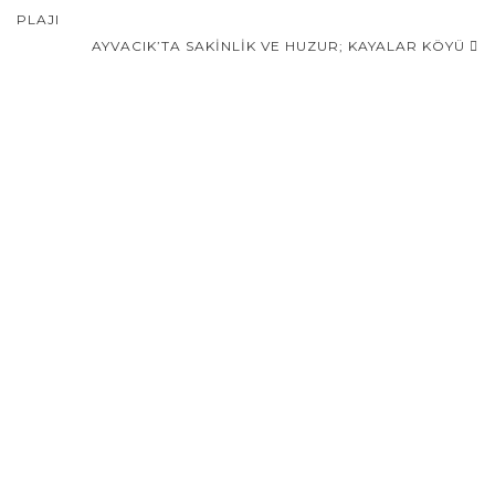
navigasyonu
PLAJI
AYVACIK’TA SAKINLIK VE HUZUR; KAYALAR KÖYÜ