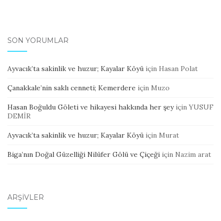
SON YORUMLAR
Ayvacık’ta sakinlik ve huzur; Kayalar Köyü
için
Hasan Polat
Çanakkale’nin saklı cenneti; Kemerdere
için
Muzo
Hasan Boğuldu Göleti ve hikayesi hakkında her şey
için
YUSUF
DEMİR
Ayvacık’ta sakinlik ve huzur; Kayalar Köyü
için
Murat
Biga’nın Doğal Güzelliği Nilüfer Gölü ve Çiçeği
için
Nazim arat
ARŞIVLER