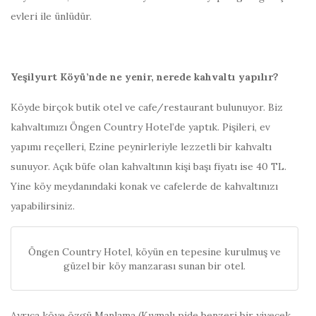
evleri ile ünlüdür.
Yeşilyurt Köyü’nde ne yenir, nerede kahvaltı yapılır?
Köyde birçok butik otel ve cafe/restaurant bulunuyor. Biz
kahvaltımızı Öngen Country Hotel’de yaptık. Pişileri, ev
yapımı reçelleri, Ezine peynirleriyle lezzetli bir kahvaltı
sunuyor. Açık büfe olan kahvaltının kişi başı fiyatı ise 40 TL.
Yine köy meydanındaki konak ve cafelerde de kahvaltınızı
yapabilirsiniz.
Öngen Country Hotel, köyün en tepesine kurulmuş ve
güzel bir köy manzarası sunan bir otel.
Ayrıca köye özgü Manlama (Kıymalı pide benzeri bir yiyecek