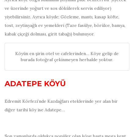
ve üzerinde yoğurt ve sos dökülerek servis ediliyor)
yiyebilirsiniz. Ayrıca köyde; Gözleme, mantı, kasap köfte,
tost, zeytinyağlı ev yemekleri (Taze fasülye, börülce, bamya,
kabak çiçeği dolması, girit tabağı) bulunuyor.
Köyün en şirin otel ve cafelerinden… Köye gelip de
burada fotoğraf çekinmeyen herhalde yoktur.
ADATEPE KÖYÜ
Edremit Körfezi’nde Kazdağları eteklerinde yer alan bir
diğer tarihi köy ise Adatepe…
Son zamanlarda oldukça popüler olan köye başta mega kent