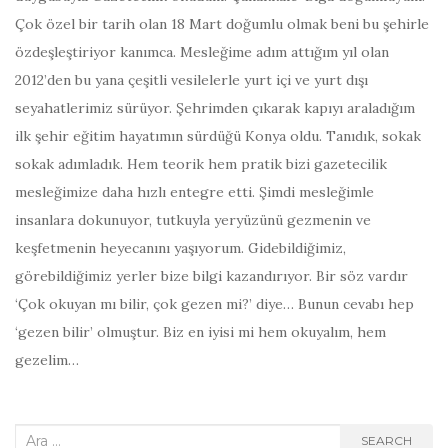
Çok özel bir tarih olan 18 Mart doğumlu olmak beni bu şehirle
özdeşleştiriyor kanımca. Mesleğime adım attığım yıl olan
2012’den bu yana çeşitli vesilelerle yurt içi ve yurt dışı
seyahatlerimiz sürüyor. Şehrimden çıkarak kapıyı araladığım
ilk şehir eğitim hayatımın sürdüğü Konya oldu. Tanıdık, sokak
sokak adımladık. Hem teorik hem pratik bizi gazetecilik
mesleğimize daha hızlı entegre etti. Şimdi mesleğimle
insanlara dokunuyor, tutkuyla yeryüzünü gezmenin ve
keşfetmenin heyecanını yaşıyorum. Gidebildiğimiz,
görebildiğimiz yerler bize bilgi kazandırıyor. Bir söz vardır
‘Çok okuyan mı bilir, çok gezen mi?’ diye… Bunun cevabı hep
‘gezen bilir’ olmuştur. Biz en iyisi mi hem okuyalım, hem
gezelim…
Search
SEARCH