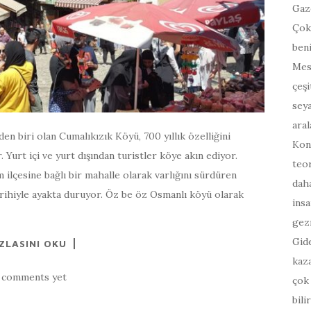
Gaz
Çok
beni
Mesl
çeşi
seya
aral
n biri olan Cumalıkızık Köyü, 700 yıllık özelliğini
Kon
 Yurt içi ve yurt dışından turistler köye akın ediyor.
teor
m ilçesine bağlı bir mahalle olarak varlığını sürdüren
daha
arihiyle ayakta duruyor. Öz be öz Osmanlı köyü olarak
ins
gez
Gide
ZLASINI OKU
kaza
 comments yet
çok
bili