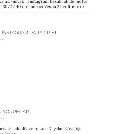
yam.oyuncak_ Instagram hesabı akülü motor
 397 17 40 dolandırıcı Vespa 24 volt motor
I İNSTAGRAM’DA TAKIP ET
N YORUMLAR
cık’ta sakinlik ve huzur; Kayalar Köyü
için