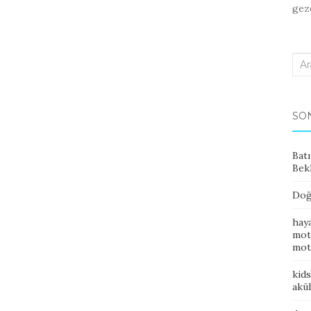
gez
Sea
for:
SON
Batı
Bek
Doğa
hay
moto
mot
kid
akü