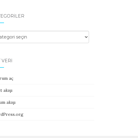
TEGORILER
egoriler
 VERI
rum aç
t akışı
um akışı
dPress.org