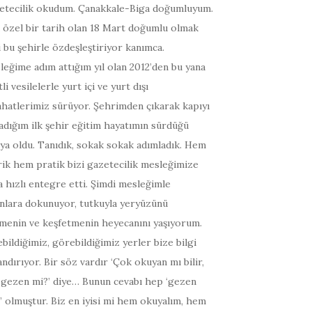
etecilik okudum. Çanakkale-Biga doğumluyum.
 özel bir tarih olan 18 Mart doğumlu olmak
 bu şehirle özdeşleştiriyor kanımca.
eğime adım attığım yıl olan 2012’den bu yana
tli vesilelerle yurt içi ve yurt dışı
hatlerimiz sürüyor. Şehrimden çıkarak kapıyı
adığım ilk şehir eğitim hayatımın sürdüğü
ya oldu. Tanıdık, sokak sokak adımladık. Hem
ik hem pratik bizi gazetecilik mesleğimize
 hızlı entegre etti. Şimdi mesleğimle
anlara dokunuyor, tutkuyla yeryüzünü
menin ve keşfetmenin heyecanını yaşıyorum.
bildiğimiz, görebildiğimiz yerler bize bilgi
ndırıyor. Bir söz vardır ‘Çok okuyan mı bilir,
 gezen mi?’ diye… Bunun cevabı hep ‘gezen
r’ olmuştur. Biz en iyisi mi hem okuyalım, hem