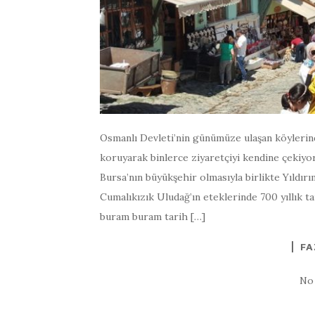
Osmanlı Devleti’nin günümüze ulaşan köylerinde
koruyarak binlerce ziyaretçiyi kendine çekiyor.
Bursa’nın büyükşehir olmasıyla birlikte Yıldırı
Cumalıkızık Uludağ’ın eteklerinde 700 yıllık t
buram buram tarih […]
FA
No