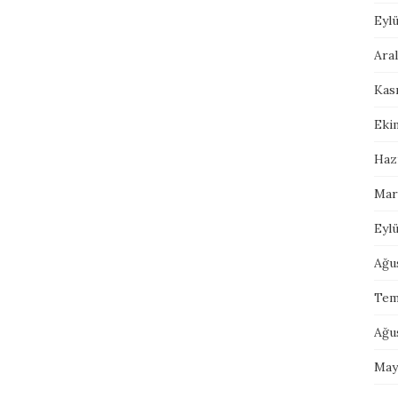
Eylü
Aral
Kas
Eki
Haz
Mar
Eylü
Ağu
Tem
Ağu
May