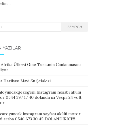
elim…
rch
SEARCH
 YAZILAR
 Afrika Ülkesi Gine Turizmin Canlanmasını
liyor
 Harikası Mavi Su Şelalesi
aloyuncakgezegeni Instagram hesabı akülü
r 0544 397 17 40 dolandırıcı Vespa 24 volt
or
scaroyuncak instagram sayfası akülü motor
lü araba 0546 673 30 45 DOLANDIRICI!!!