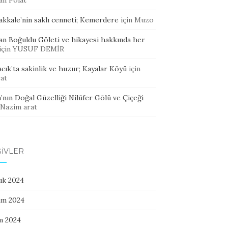
an Polat
akkale’nin saklı cenneti; Kemerdere
için
Muzo
an Boğuldu Göleti ve hikayesi hakkında her
için
YUSUF DEMİR
cık’ta sakinlik ve huzur; Kayalar Köyü
için
at
’nın Doğal Güzelliği Nilüfer Gölü ve Çiçeği
Nazim arat
ŞIVLER
ık 2024
ım 2024
m 2024