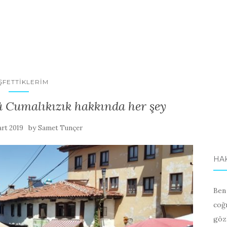
ŞFETTIKLERIM
ü Cumalıkızık hakkında her şey
by
rt 2019
Samet Tunçer
HA
Ben
coğr
göz