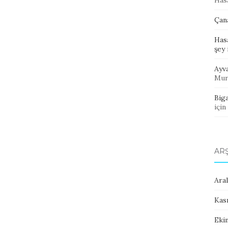
Has
Çan
Has
şey
Ayva
Mur
Biga
için
AR
Aral
Kas
Eki