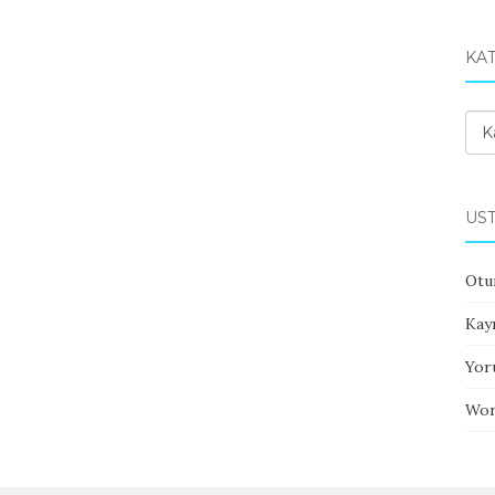
KA
Kat
ÜST
Otu
Kayı
Yor
Wor