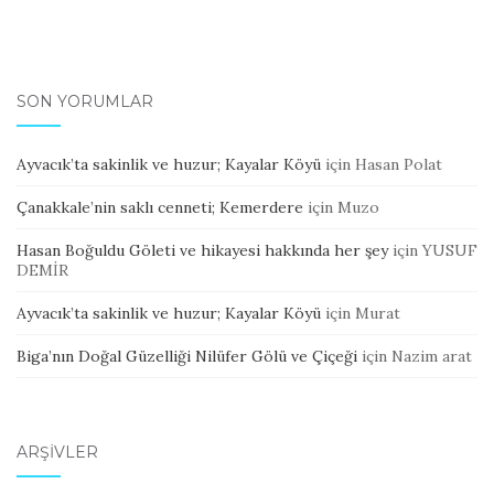
SON YORUMLAR
Ayvacık’ta sakinlik ve huzur; Kayalar Köyü
için
Hasan Polat
Çanakkale’nin saklı cenneti; Kemerdere
için
Muzo
Hasan Boğuldu Göleti ve hikayesi hakkında her şey
için
YUSUF
DEMİR
Ayvacık’ta sakinlik ve huzur; Kayalar Köyü
için
Murat
Biga’nın Doğal Güzelliği Nilüfer Gölü ve Çiçeği
için
Nazim arat
ARŞIVLER