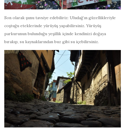
Son olarak şunu tavsiye edebiliriz: Uludağ’ın güzellikleriyle
coştuğu eteklerinde yürüyüş yapabilirsiniz. Yürüyüş
parkurunun bulunduğu yeşillik içinde kendinizi doğaya
bırakıp, su kaynaklarından buz gibi su içebilirsiniz.