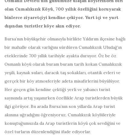
Osmanlı Devleti’nin günümüze ulaşan köylerinden biri
olan Cumalıkızık Köyü, 700 yıllık özelliğini koruyarak
binlerce ziyaretçiyi kendine çekiyor. Yurt içi ve yurt
dışından turistler köye akın ediyor.
Bursa’nın büyükşehir olmasıyla birlikte Yıldırım ilçesine bağlı
bir mahalle olarak varlığını sürdüren Cumalıkızık Uludağ’ın
eteklerinde 700 yıllık tarihiyle ayakta duruyor. Öz be öz
Osmanlı köyü olarak buram buram tarih kokan Cumalıkızık
yeşili, kaynak suları, daracık taş sokakları, otantik evleri ve
gerçek bir köy atmosferiyle adeta misafirlerini büyülüyor.
Her geçen gün kendine çektiği yerli ve yabancı turist
sayısında artış yaşanırken özellikle Arap turistlerden büyük
ilgi görüyor. Bu arada Bursa’nın son yıllarda Arap turist
akınına uğradığını öğreniyoruz. Cumalıkızık köylüleriyle
konuştuğumuzda da Arap turistlerin köyü çok sevdiğini ve
özel turların düzenlendiğini ifade ediyorlar.