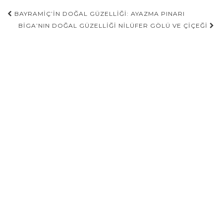
Gönderi
BAYRAMIÇ’IN DOĞAL GÜZELLIĞI: AYAZMA PINARI
navigasyonu
BIGA’NIN DOĞAL GÜZELLIĞI NILÜFER GÖLÜ VE ÇIÇEĞI