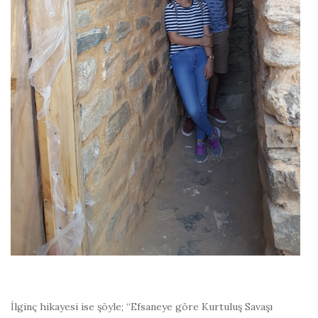
İlginç hikayesi ise şöyle; “Efsaneye göre Kurtuluş Savaşı