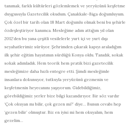
tanımak, farklı kültürleri gözlemlemek ve yeryüzünü keşfetme
duygusuyla Gazetecilik okudum. Çanakkale-Biga doğumluyum.
Çok özel bir tarih olan 18 Mart doğumlu olmak beni bu şehirle
özdeşleştiriyor kanımca. Mesleğime adım attığım yıl olan
2012’den bu yana çeşitli vesilelerle yurt içi ve yurt dışı
seyahatlerimiz sürüyor. Şehrimden çıkarak kapıyı araladığım
ilk şehir eğitim hayatımın sürdüğü Konya oldu. Tanıdık, sokak
sokak adımladık. Hem teorik hem pratik bizi gazetecilik
mesleğimize daha hızlı entegre etti. Şimdi mesleğimle
insanlara dokunuyor, tutkuyla yeryüzünü gezmenin ve
keşfetmenin heyecanını yaşıyorum. Gidebildiğimiz,
görebildiğimiz yerler bize bilgi kazandırıyor. Bir söz vardır
‘Çok okuyan mı bilir, çok gezen mi?’ diye… Bunun cevabı hep
‘gezen bilir’ olmuştur. Biz en iyisi mi hem okuyalım, hem
gezelim…