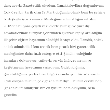
duygusuyla Gazetecilik okudum. Çanakkale-Biga doğumluyum.
Çok özel bir tarih olan 18 Mart doğumlu olmak beni bu şehirle
özdeşleştiriyor kanımca. Mesleğime adım attığım yıl olan
2012’den bu yana çeşitli vesilelerle yurt içi ve yurt dışı
seyahatlerimiz sürüyor. Şehrimden çıkarak kapıyı araladığım
ilk şehir eğitim hayatımın sürdüğü Konya oldu. Tanıdık, sokak
sokak adımladık. Hem teorik hem pratik bizi gazetecilik
mesleğimize daha hızlı entegre etti. Şimdi mesleğimle
insanlara dokunuyor, tutkuyla yeryüzünü gezmenin ve
keşfetmenin heyecanını yaşıyorum. Gidebildiğimiz,
görebildiğimiz yerler bize bilgi kazandırıyor. Bir söz vardır
‘Çok okuyan mı bilir, çok gezen mi?’ diye… Bunun cevabı hep
‘gezen bilir’ olmuştur. Biz en iyisi mi hem okuyalım, hem
gezelim…