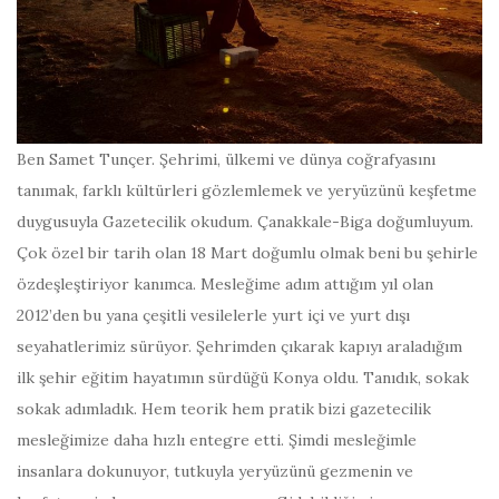
Ben Samet Tunçer. Şehrimi, ülkemi ve dünya coğrafyasını
tanımak, farklı kültürleri gözlemlemek ve yeryüzünü keşfetme
duygusuyla Gazetecilik okudum. Çanakkale-Biga doğumluyum.
Çok özel bir tarih olan 18 Mart doğumlu olmak beni bu şehirle
özdeşleştiriyor kanımca. Mesleğime adım attığım yıl olan
2012’den bu yana çeşitli vesilelerle yurt içi ve yurt dışı
seyahatlerimiz sürüyor. Şehrimden çıkarak kapıyı araladığım
ilk şehir eğitim hayatımın sürdüğü Konya oldu. Tanıdık, sokak
sokak adımladık. Hem teorik hem pratik bizi gazetecilik
mesleğimize daha hızlı entegre etti. Şimdi mesleğimle
insanlara dokunuyor, tutkuyla yeryüzünü gezmenin ve