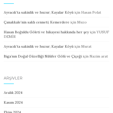
Ayvacık’ta sakinlik ve huzur; Kayalar Köyü
için
Hasan Polat
Çanakkale’nin saklı cenneti; Kemerdere
için
Muzo
Hasan Boğuldu Göleti ve hikayesi hakkında her şey
için
YUSUF
DEMİR
Ayvacık’ta sakinlik ve huzur; Kayalar Köyü
için
Murat
Biga’nın Doğal Güzelliği Nilüfer Gölü ve Çiçeği
için
Nazim arat
ARŞIVLER
Aralık 2024
Kasım 2024
Ekim 2024