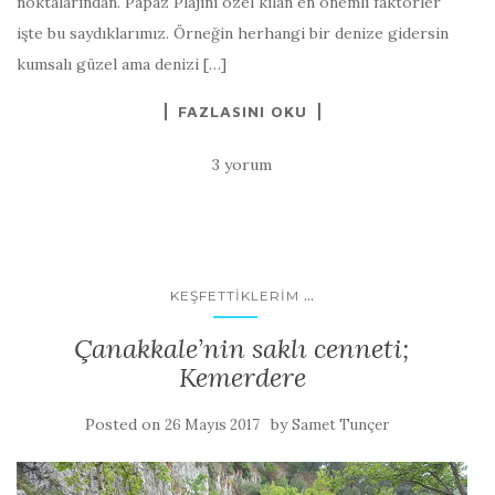
noktalarından. Papaz Plajını özel kılan en önemli faktörler
işte bu saydıklarımız. Örneğin herhangi bir denize gidersin
kumsalı güzel ama denizi […]
FAZLASINI OKU
3 yorum
...
KEŞFETTIKLERIM
Çanakkale’nin saklı cenneti;
Kemerdere
Posted on
by
26 Mayıs 2017
Samet Tunçer