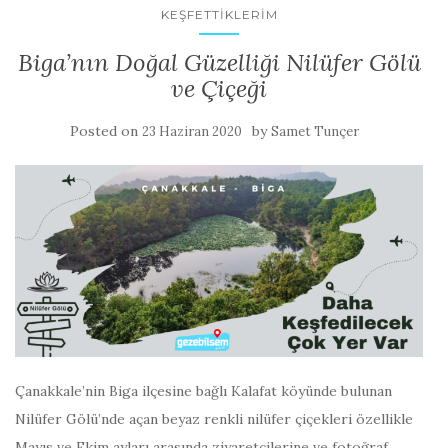
KEŞFETTIKLERIM
Biga’nın Doğal Güzelliği Nilüfer Gölü
ve Çiçeği
Posted on
by
23 Haziran 2020
Samet Tunçer
Çanakkale’nin Biga ilçesine bağlı Kalafat köyünde bulunan
Nilüfer Gölü’nde açan beyaz renkli nilüfer çiçekleri özellikle
Mayıs ve Ekim ayları arasında ziyaretçilerine ve fotoğraf