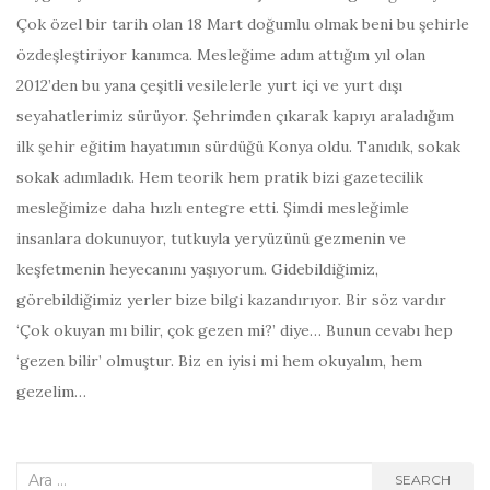
Çok özel bir tarih olan 18 Mart doğumlu olmak beni bu şehirle
özdeşleştiriyor kanımca. Mesleğime adım attığım yıl olan
2012’den bu yana çeşitli vesilelerle yurt içi ve yurt dışı
seyahatlerimiz sürüyor. Şehrimden çıkarak kapıyı araladığım
ilk şehir eğitim hayatımın sürdüğü Konya oldu. Tanıdık, sokak
sokak adımladık. Hem teorik hem pratik bizi gazetecilik
mesleğimize daha hızlı entegre etti. Şimdi mesleğimle
insanlara dokunuyor, tutkuyla yeryüzünü gezmenin ve
keşfetmenin heyecanını yaşıyorum. Gidebildiğimiz,
görebildiğimiz yerler bize bilgi kazandırıyor. Bir söz vardır
‘Çok okuyan mı bilir, çok gezen mi?’ diye… Bunun cevabı hep
‘gezen bilir’ olmuştur. Biz en iyisi mi hem okuyalım, hem
gezelim…
Search
SEARCH